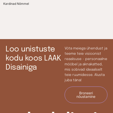
Kardinad Nõmmel
Loo unistuste
Võta meiega ühendust ja
teeme teie visioonist
kodu koos LAAK
reaalsuse – personaalne
mööbel ja aknakatted,
Disainiga
mis sobivad ideaalselt
teie ruumidesse. Alusta
juba täna!
Broneeri
nõustamine