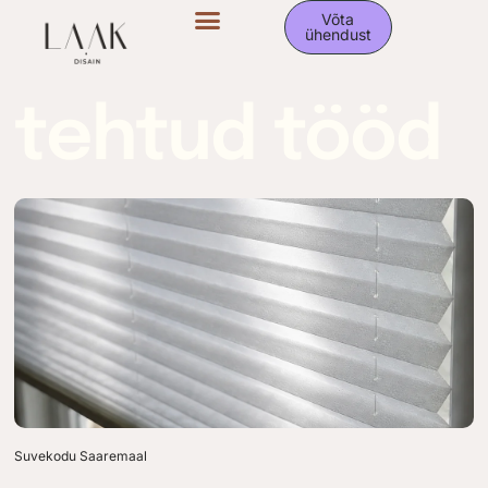
Võta
ühendust
tehtud tööd
Suvekodu Saaremaal