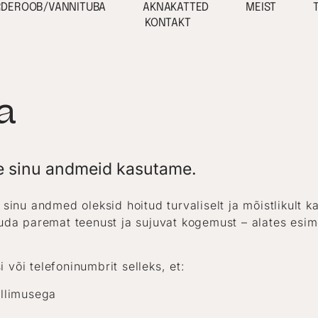
RDEROOB/VANNITUBA
AKNAKATTED
MEIST
KONTAKT
ka
me sinu andmeid kasutame.
 sinu andmed oleksid hoitud turvaliselt ja mõistlikult 
kuda paremat teenust ja sujuvat kogemust – alates esime
või telefoninumbrit selleks, et:
ellimusega