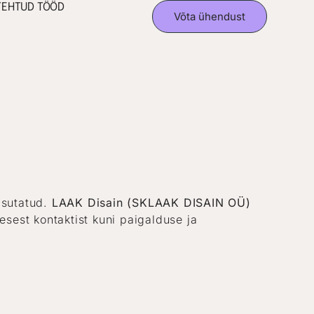
TEHTUD TÖÖD
Võta ühendust
kasutatud.
LAAK Disain (SKLAAK DISAIN OÜ)
sest kontaktist kuni paigalduse ja