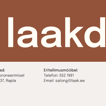
laakd
ad:
Eritellimusmööbel:
broneerimisel
Telefon: 552 1991
37, Rapla
Email: salong@laak.ee