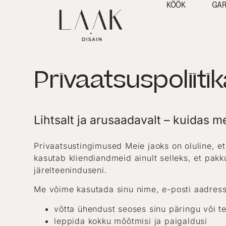
KÖÖK
GA
Privaatsuspoliiti
Lihtsalt ja arusaadavalt – kuidas 
Privaatsustingimused Meie jaoks on oluline, et
kasutab kliendiandmeid ainult selleks, et pak
järelteeninduseni.
Me võime kasutada sinu nime, e-posti aadressi 
võtta ühendust seoses sinu päringu või t
leppida kokku mõõtmisi ja paigaldusi