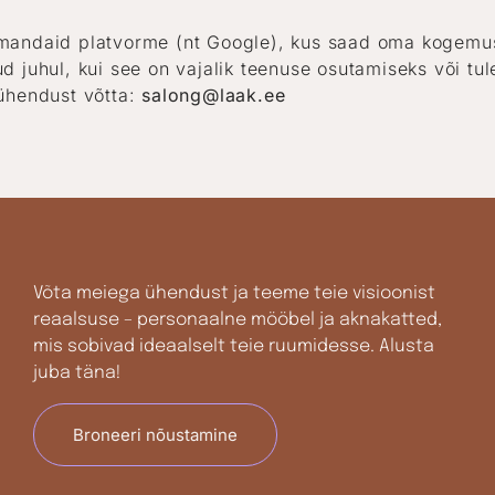
andaid platvorme (nt Google), kus saad oma kogemust 
 juhul, kui see on vajalik teenuse osutamiseks või tul
ühendust võtta:
salong@laak.ee
Võta meiega ühendust ja teeme teie visioonist
reaalsuse – personaalne mööbel ja aknakatted,
mis sobivad ideaalselt teie ruumidesse. Alusta
juba täna!
Broneeri nõustamine